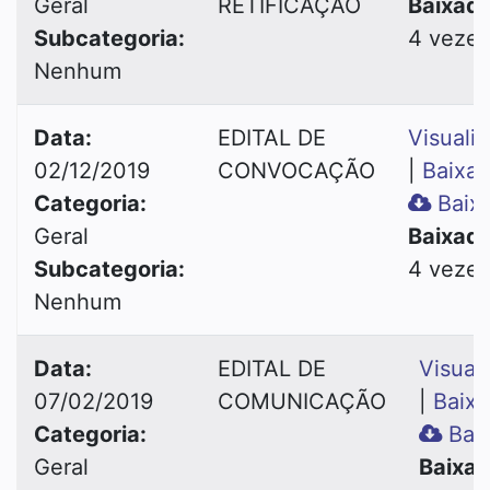
Geral
RETIFICAÇÃO
Baixado
Subcategoria:
4 vezes
Nenhum
Data:
EDITAL DE
Visualiz
02/12/2019
CONVOCAÇÃO
|
Baixar
Categoria:
Baixa
Geral
Baixado
Subcategoria:
4 vezes
Nenhum
Data:
EDITAL DE
Visuali
07/02/2019
COMUNICAÇÃO
|
Baixa
Categoria:
Baix
Geral
Baixad