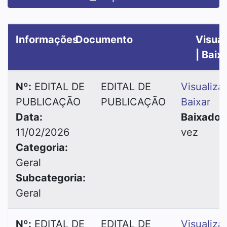
Informações
Documento
Visual
| Baix
Nº:
EDITAL DE
EDITAL DE
Visualiza
PUBLICAÇÃO
PUBLICAÇÃO
Baixar
Data:
Baixado:
11/02/2026
vez
Categoria:
Geral
Subcategoria:
Geral
Nº:
EDITAL DE
EDITAL DE
Visualiza