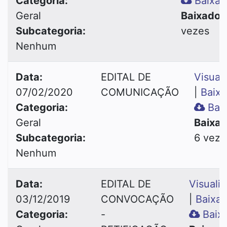
Categoria:
Baixar
Geral
Baixado:
Subcategoria:
vezes
Nenhum
Data:
EDITAL DE
Visuali
07/02/2020
COMUNICAÇÃO
|
Baixa
Categoria:
Baix
Geral
Baixad
Subcategoria:
6 veze
Nenhum
Data:
EDITAL DE
Visualiz
03/12/2019
CONVOCAÇÃO
|
Baixar
Categoria:
-
Baixa