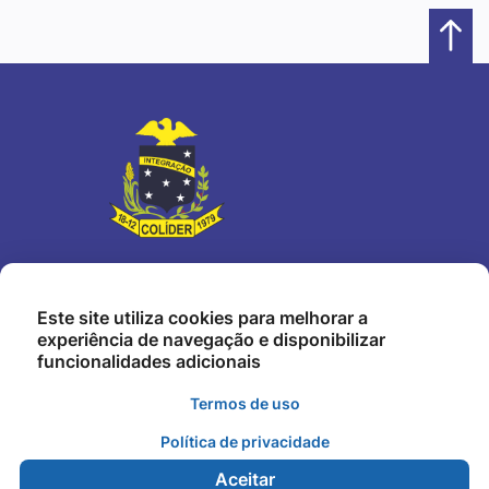
Este site utiliza cookies para melhorar a
Nosso Endereço
experiência de navegação e disponibilizar
Travessa dos Parecis, 41 - Centro, Setor Leste - Colíder - MT
funcionalidades adicionais
Termos de uso
Nosso Telefone
Política de privacidade
(66) 3541-2580
Aceitar