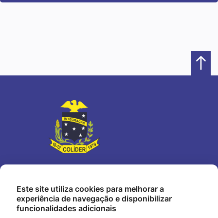
Este site utiliza cookies para melhorar a
Nosso Endereço
experiência de navegação e disponibilizar
Travessa dos Parecis, 41 - Centro, Setor Leste - Colíder - MT
funcionalidades adicionais