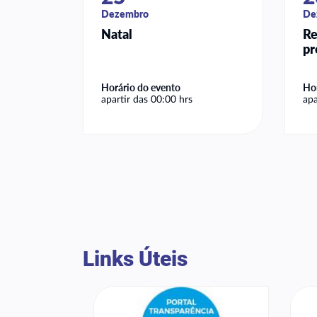
Dezembro
De
Natal
Re
pr
Horário do evento
Hor
apartir das 00:00 hrs
apa
Links Úteis