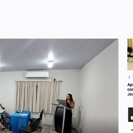
|
Ap
co
Jo